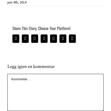
juni 4th, 2014
Share This Story, Choose Your Platform!
Facebook
Twitter
Reddit
LinkedIn
Tumblr
Pinterest
E-
post
Legg igjen en kommentar
Comment