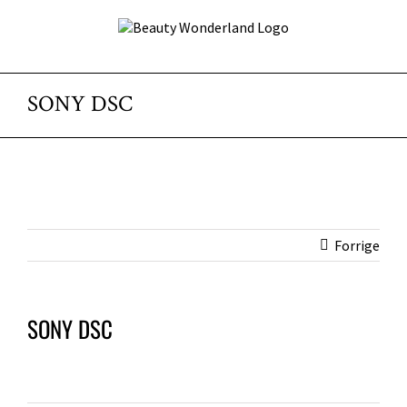
Skip
to
content
SONY DSC
Forrige
SONY DSC