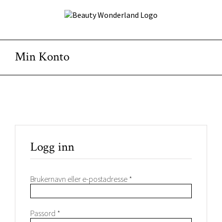
Skip
to
content
Min Konto
Logg inn
Påkrevd
Brukernavn eller e-postadresse
*
Påkrevd
Passord
*