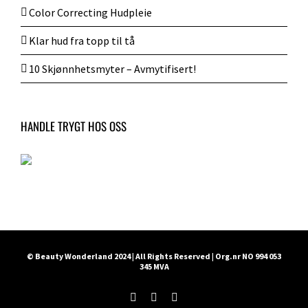
Color Correcting Hudpleie
Klar hud fra topp til tå
10 Skjønnhetsmyter – Avmytifisert!
HANDLE TRYGT HOS OSS
© Beauty Wonderland 2024 | All Rights Reserved | Org.nr NO 994 053
345 MVA
Facebook
Instagram
E-
post